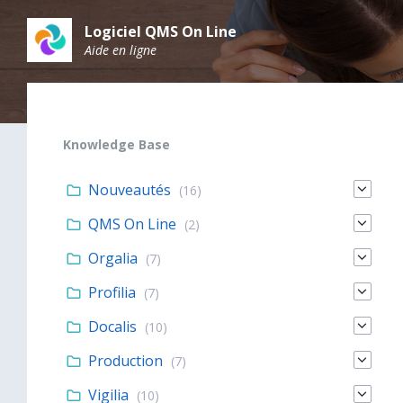
Skip
Skip
Skip
to
to
to
Logiciel QMS On Line
content
main
footer
Aide en ligne
navigation
Knowledge Base
Nouveautés
(16)
QMS On Line
(2)
Orgalia
(7)
Profilia
(7)
Docalis
(10)
Production
(7)
Vigilia
(10)