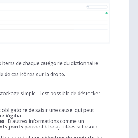
s items de chaque catégorie du dictionnaire
de de ces icônes sur la droite.
tockage simple, il est possible de déstocker
st obligatoire de saisir une cause, qui peut
he Vigilia
.
es
: D’autres informations comme un
ts joints
peuvent être ajoutées si besoin.
ettre au rebut une
sélection de produits
. Par