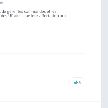
it
t de gérer les commandes et les
des UF ainsi que leur affectation aux
Likes:
0