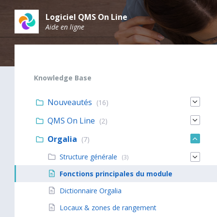
Skip
Skip
Skip
to
to
to
Logiciel QMS On Line
content
main
footer
Aide en ligne
navigation
Knowledge Base
Nouveautés
(16)
QMS On Line
(2)
Orgalia
(7)
Structure générale
(3)
Fonctions principales du module
Dictionnaire Orgalia
Locaux & zones de rangement