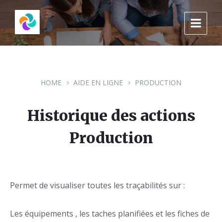
Skip
Skip
Skip
to
to
to
content
main
footer
navigation
HOME
AIDE EN LIGNE
PRODUCTION
Historique des actions
Production
Permet de visualiser toutes les traçabilités sur :
Les équipements , les taches planifiées et les fiches de