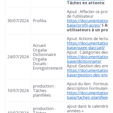
Tâches en attente
:
Ajout : Affecter ce profil
de l’utilisateur
30/07/2024
Profilia
https://documentation.
base/profil-acces/
§
Affe
utilisateurs à un profil
Ajout: Actions de lectur
https://documentation.
Accueil
base/page-daccueil/
Orgalia:
Ajout : Catégories des 
Dictionnaire
24/07/2024
https://documentation.
Orgalia
base/dictionnaire/
Docalis :
Ajout :Gestion des enre
Enregistrement
https://documentation.
base/gestion-des-enreg
Ajout du lien : Formulair
production :
description Formulaire
10/07/2024
Tâches
https://documentation.
planifiées
base/taches-planifiees/
ajout dans le calendrier 
production :
années »