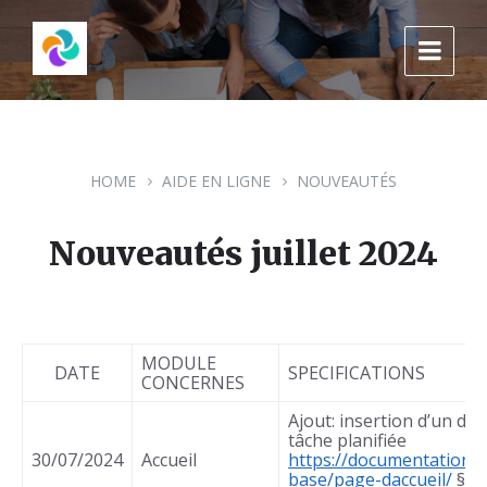
Skip
Skip
Skip
to
to
to
content
main
footer
navigation
HOME
AIDE EN LIGNE
NOUVEAUTÉS
Nouveautés juillet 2024
MODULE
DATE
SPECIFICATIONS
CONCERNES
Ajout: insertion d’un d
tâche planifiée
30/07/2024
Accueil
https://documentation.
base/page-daccueil/
§
Tâ