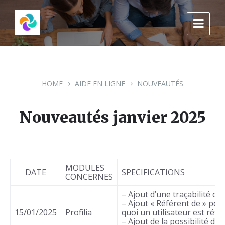
Skip
Skip
Skip
to
to
to
content
main
footer
navigation
HOME
AIDE EN LIGNE
NOUVEAUTÉS
Nouveautés janvier 2025
MODULES
DATE
SPECIFICATIONS
CONCERNES
– Ajout d’une traçabilité de
– Ajout « Référent de » pour
15/01/2025
Profilia
quoi un utilisateur est réfé
– Ajout de la possibilité d’uti