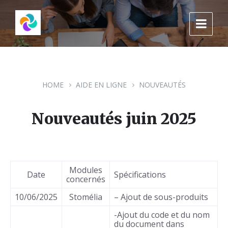
Skip
Skip
Skip
to
to
to
content
main
footer
navigation
HOME
AIDE EN LIGNE
NOUVEAUTÉS
Nouveautés juin 2025
Modules
Date
Spécifications
concernés
10/06/2025
Stomélia
– Ajout de sous-produits
-Ajout du code et du nom
du document dans