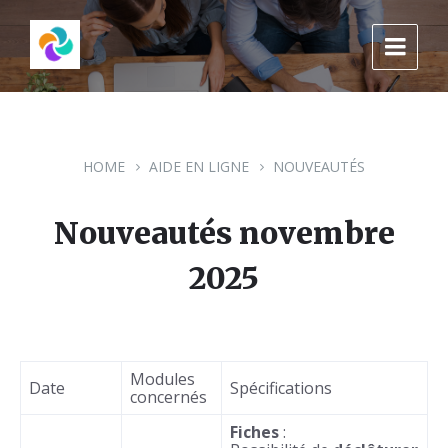
Skip
Skip
Skip
to
to
to
content
main
footer
navigation
HOME
AIDE EN LIGNE
NOUVEAUTÉS
Nouveautés novembre
2025
Modules
Date
Spécifications
concernés
Fiches
: