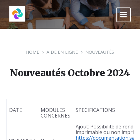
Skip
Skip
Skip
to
to
to
content
main
footer
navigation
HOME
AIDE EN LIGNE
NOUVEAUTÉS
Nouveautés Octobre 2024
DATE
MODULES
SPECIFICATIONS
CONCERNES
Ajout: Possibilité de rendr
imprimable ou non imprima
https://documentation.sap