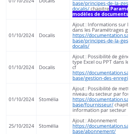
01/10/2024
Docalis
base/principes-de-la-gest
docalis/
chapitre
Paramétr
modèles de documents
Ajout : Informations sur la
dans les Paramétrages gén
01/10/2024
Docalis
https://documentation.sap
base/principes-de-la-gest
docalis/
Ajout : Possibilité de géné
type Excel ou PPT dans les
01/10/2024
Docalis
cf
https://documentation.sap
base/gestion-des-enregist
Ajout : Possibilité de mettr
niveau du secteur par fourn
01/10/2024
Stomélia
https://documentation.sap
base/fournisseur/
chapitre
information par secteur
Ajout : Abonnement
25/10/2024
Stomélia
https://documentation.sap
base/abonnement/